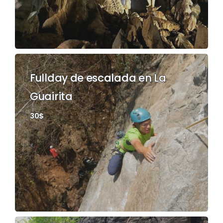
Fullday de escalada en La
Guairita
30$