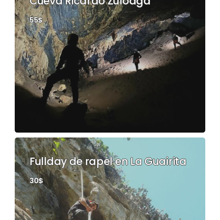
Cueva Ricardo Zuloaga
55$
Fullday de rapel en La Guairita
30$