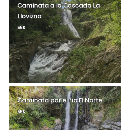
Caminata a la Cascada La
Llovizna
55$
Caminata por el río El Norte
55$