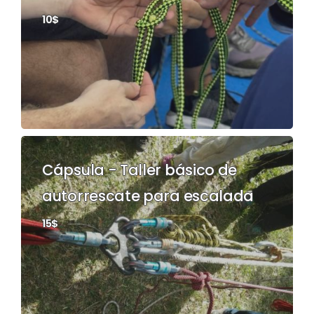
10$
Cápsula - Taller básico de
autorrescate para escalada
15$