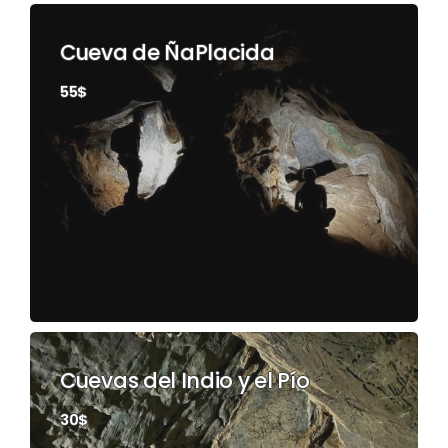
Cueva de ÑaPlacida
55$
Cuevas del Indio y el Pío
30$