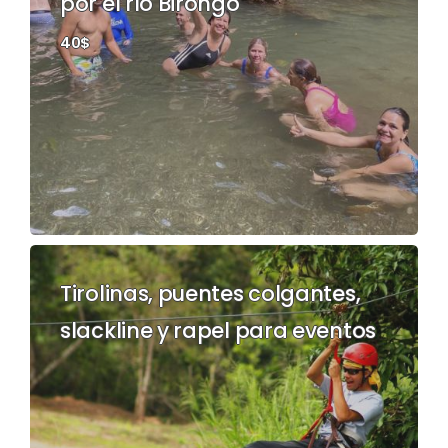
por el río Birongo
40$
Tirolinas, puentes colgantes,
slackline y rapel para eventos