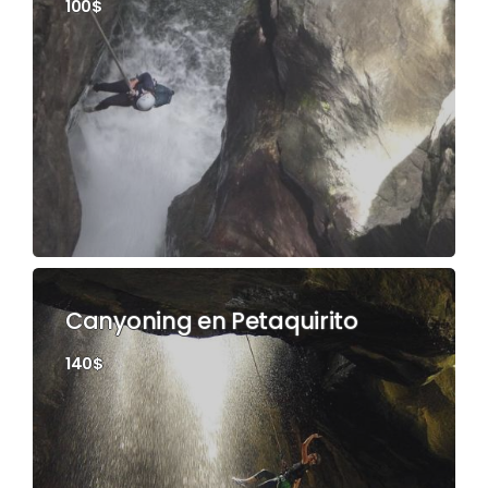
100$
Canyoning en Petaquirito
140$