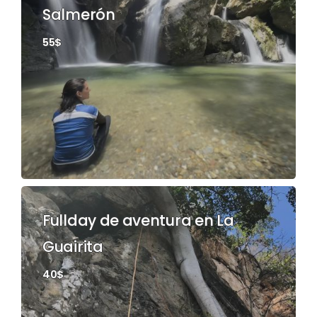
Salmerón
55$
Fullday de aventura en La
Guairita
40$