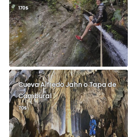
170$
Cueva Alfredo Jahn o Tapa de
Cambural
70$