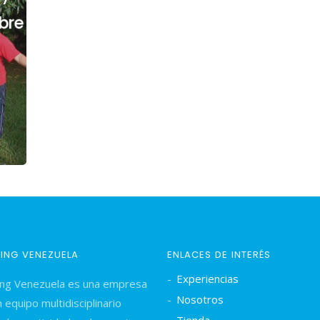
ibre
BING VENEZUELA
ENLACES DE INTERÉS
Experiencias
ing Venezuela es una empresa
Nosotros
 equipo multidisciplinario