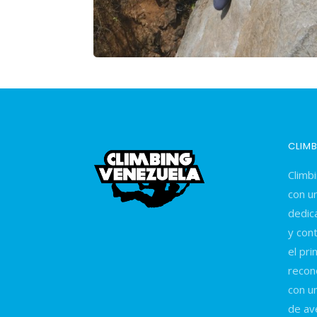
CLIM
Climb
con un
dedic
y con
el pri
recon
con u
de av