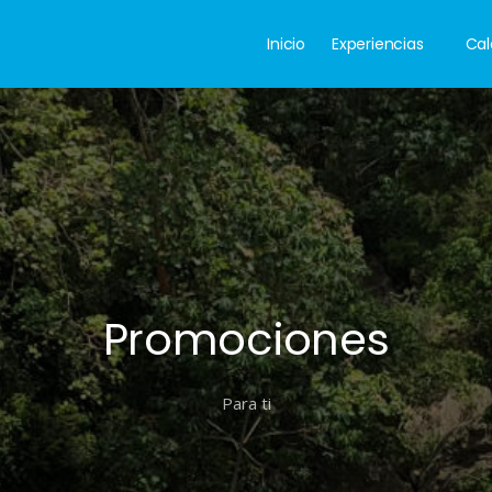
Menu
Inicio
Experiencias
Cal
principal
Promociones
Para ti