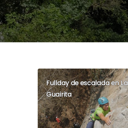
Fullday de escalada en La
Guairita