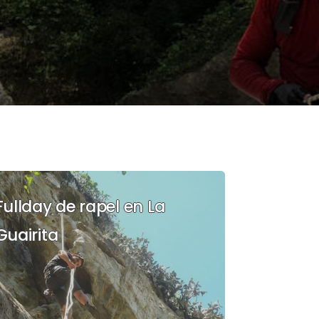
Fullday de rapel en La
Guairita