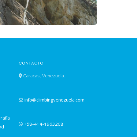
CONTACTO
Caracas, Venezuela.
info@climbingvenezuela.com
rafía
+58-414-1963208
ad