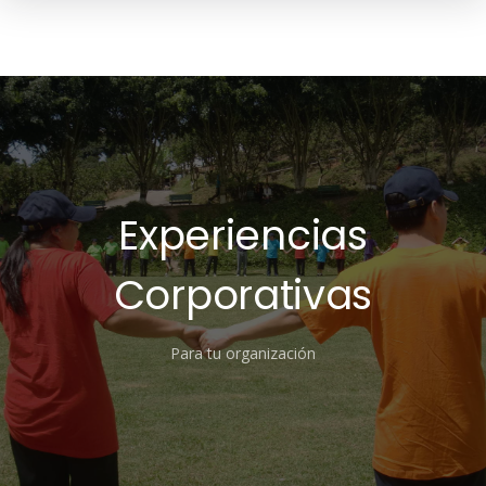
Pasar
al
contenido
principal
Experiencias
Corporativas
Para tu organización