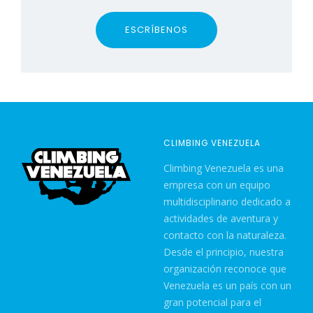
ESCRÍBENOS
CLIMBING VENEZUELA
Climbing Venezuela es una
empresa con un equipo
multidisciplinario dedicado a
actividades de aventura y
contacto con la naturaleza.
Desde el principio, nuestra
organización reconoce que
Venezuela es un país con un
gran potencial para el