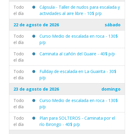
Todo
Cápsula - Taller de nudos para escalada y
el día
actividades al aire libre - 10$ p/p
22 de agosto de 2026
sábado
Todo
Curso Medio de escalada en roca - 130$
el día
p/p
Todo
Caminata al cañón del Guaire - 40$ p/p
el día
Todo
Fullday de escalada en La Guairita - 30$
el día
p/p
23 de agosto de 2026
domingo
Todo
Curso Medio de escalada en roca - 130$
el día
p/p
Todo
Plan para SOLTEROS - Caminata por el
el día
río Birongo - 40$ p/p