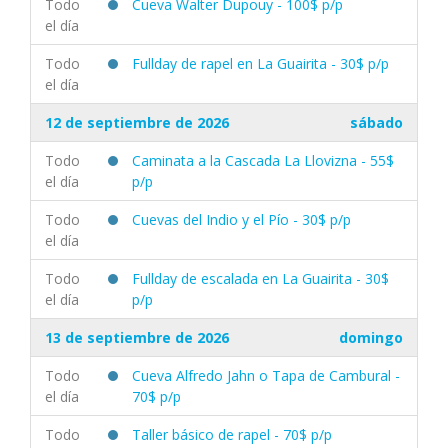
Todo
Cueva Walter Dupouy - 100$ p/p
el día
Todo
Fullday de rapel en La Guairita - 30$ p/p
el día
12 de septiembre de 2026
sábado
Todo
Caminata a la Cascada La Llovizna - 55$
el día
p/p
Todo
Cuevas del Indio y el Pío - 30$ p/p
el día
Todo
Fullday de escalada en La Guairita - 30$
el día
p/p
13 de septiembre de 2026
domingo
Todo
Cueva Alfredo Jahn o Tapa de Cambural -
el día
70$ p/p
Todo
Taller básico de rapel - 70$ p/p